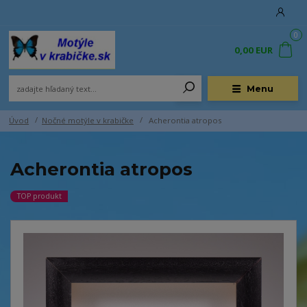
0
0,00 EUR
Menu
Úvod
Nočné motýle v krabičke
Acherontia atropos
Acherontia atropos
TOP produkt