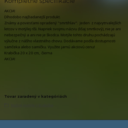
Kompletné špecifikácie
AKCIA!
Dlhodobo najžiadanejší produkt.
Známy a povesťami opradený "smrtihlav". Jeden z najvytrvalejších
letcov v motýlej ríši. Napriek svojmu názvu (lišaj smrtkový), nie je ani
nebezpečný a ani nie je škodca. Motýle tohto druhu pochádzajú
výlučne z nášho vlastného chovu. Dodávame podľa dostupnosti
samčeka alebo samičku. Využite jarnú akciovú cenu!
Krabička 20 x 20 cm, čierna
AKCIA!
Tovar zaradený v kategóriách
Nočné motýle v krabičke