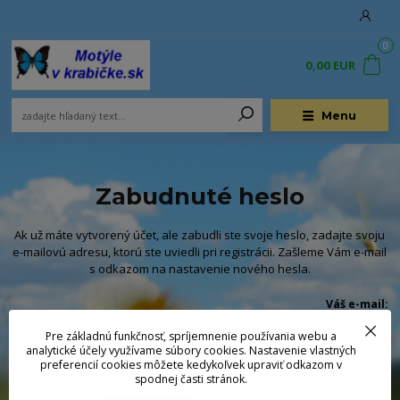
0
0,00 EUR
Menu
Zabudnuté heslo
Ak už máte vytvorený účet, ale zabudli ste svoje heslo, zadajte svoju
e-mailovú adresu, ktorú ste uviedli pri registrácii. Zašleme Vám e-mail
s odkazom na nastavenie nového hesla.
Váš e-mail:
Pre základnú funkčnosť, spríjemnenie používania webu a
analytické účely využívame súbory cookies. Nastavenie vlastných
preferencií cookies môžete kedykoľvek upraviť odkazom v
spodnej časti stránok.
Obnoviť heslo