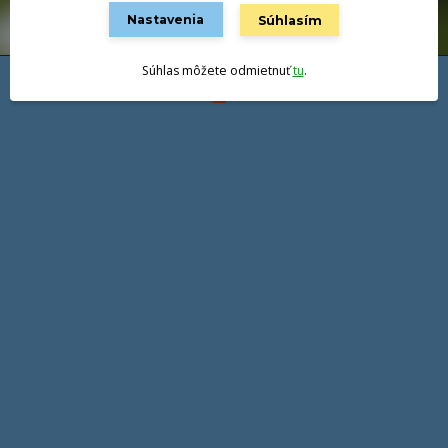
Nastavenia
Súhlasím
Súhlas môžete odmietnuť
tu
.
Vytvorené na
Eshop-rychlo.sk