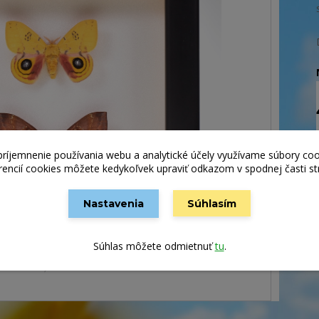
príjemnenie používania webu a analytické účely využívame súbory coo
rencií cookies môžete kedykoľvek upraviť odkazom v spodnej časti st
Nastavenia
Súhlasím
Súhlas môžete odmietnuť
tu
.