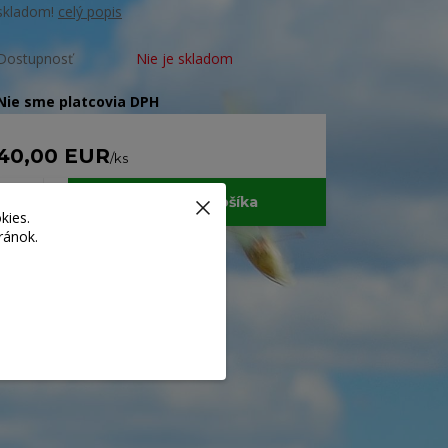
skladom!
celý popis
Dostupnosť
Nie je skladom
Nie sme platcovia DPH
40,00 EUR
/
ks
Pridať do košíka
kies.
ránok.
Číslo produktu:
nm012a
Strážiť cenu / dostupnosť