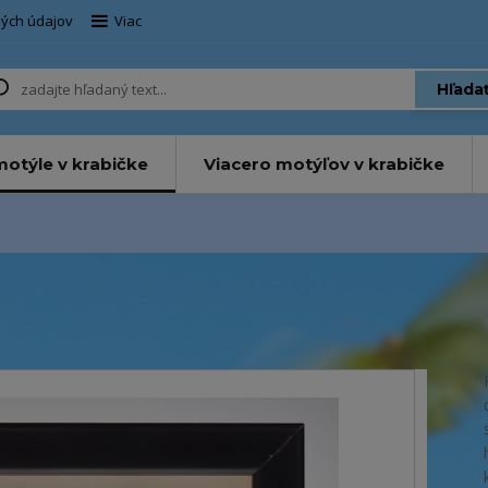
ých údajov
Viac
Hľada
otýle v krabičke
Viacero motýľov v krabičke