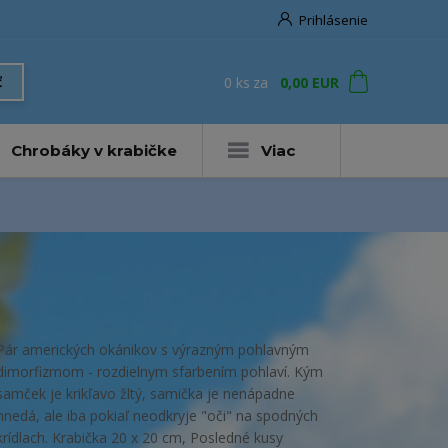
Prihlásenie
0
ks
za
0,00 EUR
ť
Chrobáky v krabičke
Viac
Pár amerických okánikov s výrazným pohlavným
dimorfizmom - rozdielnym sfarbením pohlaví. Kým
samček je krikľavo žltý, samička je nenápadne
hnedá, ale iba pokiaľ neodkryje "oči" na spodných
krídlach. Krabička 20 x 20 cm, Posledné kusy