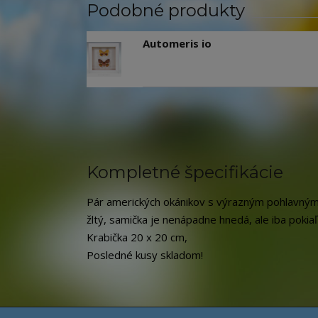
Podobné produkty
Automeris io
Kompletné špecifikácie
Pár amerických okánikov s výrazným pohlavným
žltý, samička je nenápadne hnedá, ale iba pokia
Krabička 20 x 20 cm,
Posledné kusy skladom!