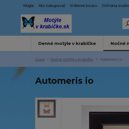
Vitajte
Ako nakupovať
Vrátenie tovaru
Ochrana osobn
Denné motýle v krabičke
Nočné m
Úvod
Nočné motýle v krabičke
Automeris io
Automeris io