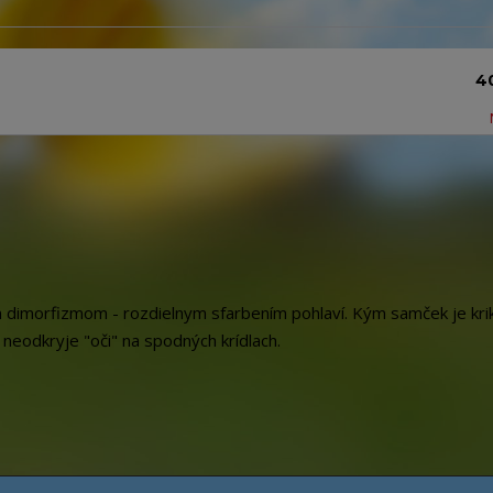
4
 dimorfizmom - rozdielnym sfarbením pohlaví. Kým samček je kri
ľ neodkryje "oči" na spodných krídlach.