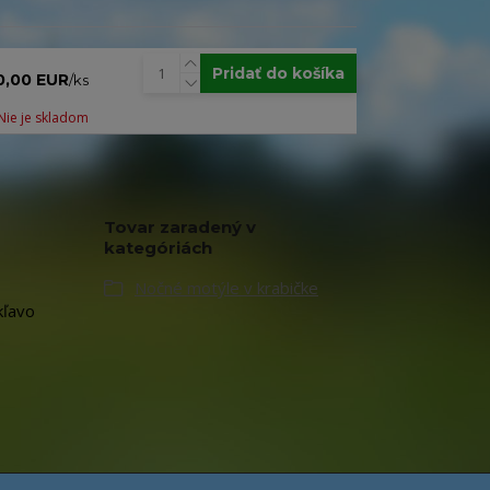
Pridať do košíka
0,00 EUR
/
ks
Nie je skladom
Tovar zaradený v
kategóriách
Nočné motýle v krabičke
kľavo