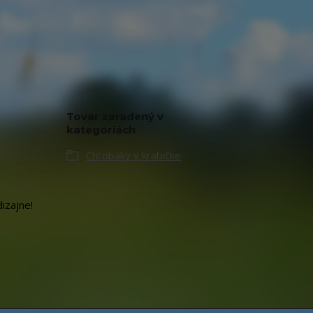
Tovar zaradený v
kategóriách
Chrobáky v krabičke
izajne!