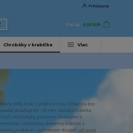
Prihlásenie
0
ks
za
0,00 EUR
ť
Chrobáky v krabičke
Viac
Krásny veľký fúzač z pralesov Peru. Dĺžka tela bez
tykadiel dosahuje 85 - 95 mm. Samička.Krabička
23x25 cmChrobáky po novom dodávame v
hermeticky uzatvorenej drevennej krabičke z
vlastnej produkcie v perfektnom dizajne!
celý popis