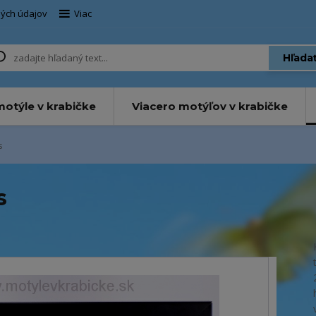
ých údajov
Viac
Hľada
otýle v krabičke
Viacero motýľov v krabičke
s
s