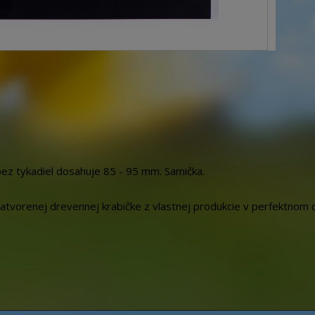
bez tykadiel dosahuje 85 - 95 mm. Samička.
vorenej drevennej krabičke z vlastnej produkcie v perfektnom d