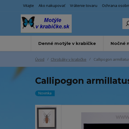
Vitajte
Ako nakupovať
Vrátenie tovaru
Ochrana osobn
Denné motýle v krabičke
Nočné m
Úvod
Chrobáky v krabičke
Callipogon armillatu
Callipogon armillatu
Novinka