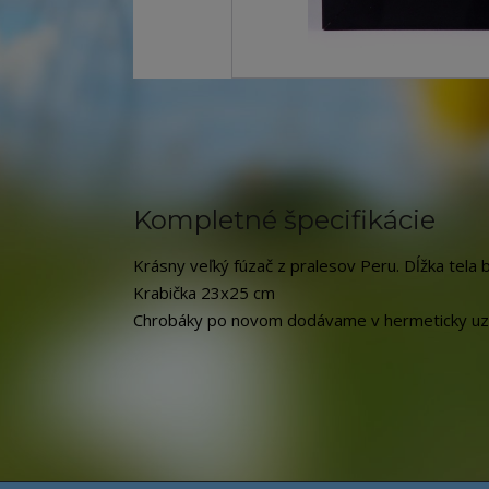
Kompletné špecifikácie
Krásny veľký fúzač z pralesov Peru. Dĺžka tela 
Krabička 23x25 cm
Chrobáky po novom dodávame v hermeticky uzat