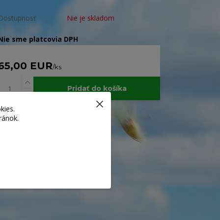
Dostupnosť
Nie je skladom
Nie sme platcovia DPH
65,00 EUR
/
ks
Pridať do košíka
kies.
ránok.
Číslo produktu:
chk010
Strážiť cenu / dostupnosť