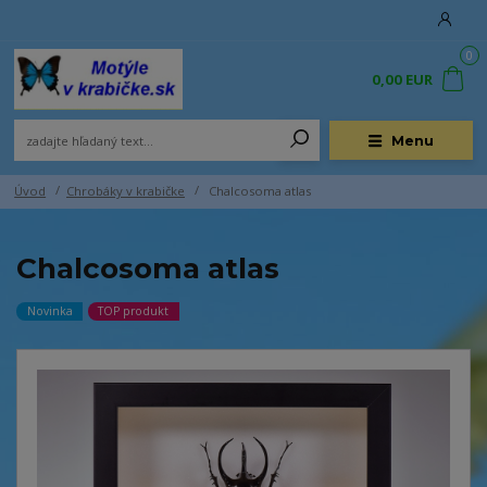
0
0,00 EUR
Menu
Úvod
Chrobáky v krabičke
Chalcosoma atlas
Chalcosoma atlas
Novinka
TOP produkt