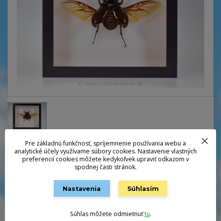
Pre základnú funkčnosť, spríjemnenie používania webu a
analytické účely využívame súbory cookies. Nastavenie vlastných
Jeden z najžiadanejších preparovaných chrobákov v krabičke.
preferencií cookies môžete kedykoľvek upraviť odkazom v
Vypreparovaný s roztiahnutými krídlami. Úžasný dojem umocňujú tri
spodnej časti stránok.
obrovské "rohy" na hlave. Krabička 23 x 25 cmChrobáky po novom
dodávame v hermeticky uzatvorenej drevennej krabičke z vlastnej
Nastavenia
Súhlasím
produkcie v perfektnom dizajne.Odosielame do 3...
celý popis
Dostupnosť
Nie je skladom
Súhlas môžete odmietnuť
tu
.