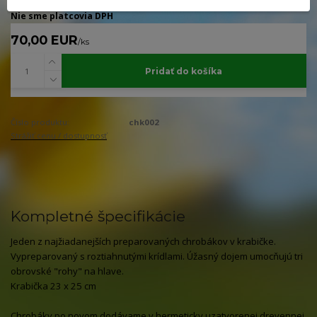
Nie sme platcovia DPH
70,00 EUR
/
ks
Pridať do košíka
Číslo produktu:
chk002
Strážiť cenu / dostupnosť
Kompletné špecifikácie
Jeden z najžiadanejších preparovaných chrobákov v krabičke.
Vypreparovaný s roztiahnutými krídlami. Úžasný dojem umocňujú tri
obrovské "rohy" na hlave.
Krabička 23 x 25 cm
Chrobáky po novom dodávame v hermeticky uzatvorenej drevennej