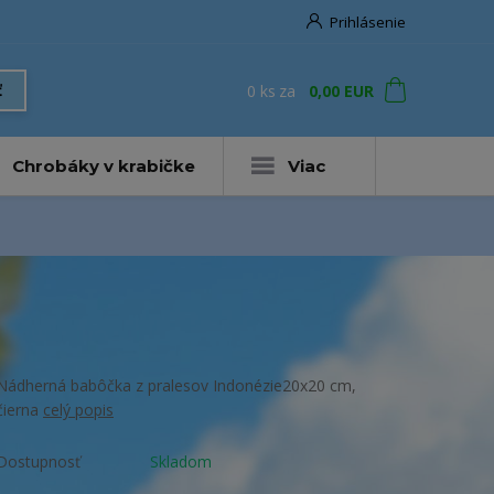
Prihlásenie
0
ks
za
0,00 EUR
ť
Chrobáky v krabičke
Viac
Nádherná babôčka z pralesov Indonézie20x20 cm,
čierna
celý popis
Dostupnosť
Skladom