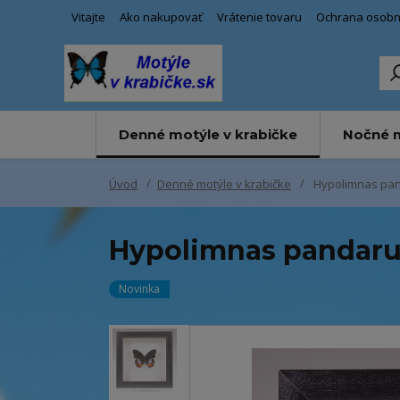
Vitajte
Ako nakupovať
Vrátenie tovaru
Ochrana osobn
Denné motýle v krabičke
Nočné m
Úvod
Denné motýle v krabičke
Hypolimnas pa
Hypolimnas pandaru
Novinka