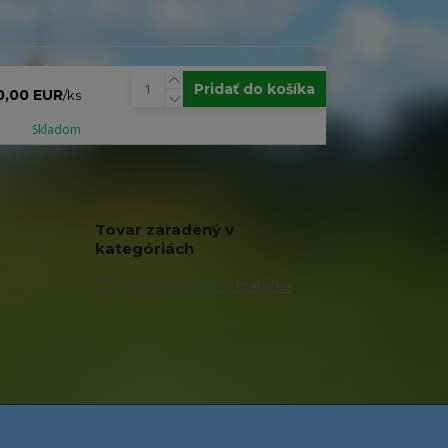
Pridať do košíka
0,00 EUR
/
ks
Skladom
Tovar zaradený v
kategóriách
Denné motýle v krabičke