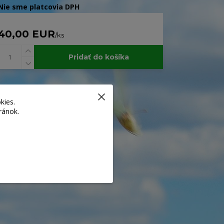
Nie sme platcovia DPH
40,00 EUR
/
ks
Pridať do košíka
Číslo produktu:
017b
Strážiť cenu / dostupnosť
kies.
ránok.