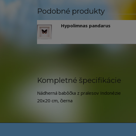
Podobné produkty
Hypolimnas pandarus
Kompletné špecifikácie
Nádherná babôčka z pralesov Indonézie
20x20 cm, čierna