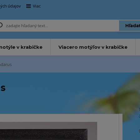
ých údajov
Viac
Hľada
otýle v krabičke
Viacero motýľov v krabičke
ndarus
s