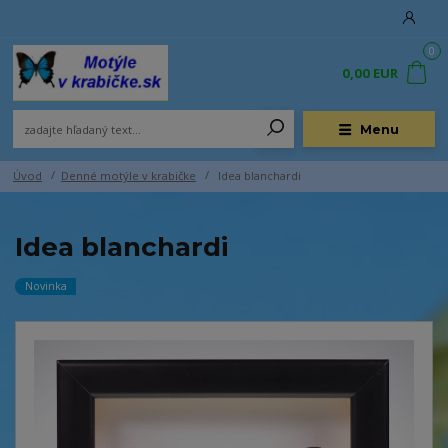
0
0,00 EUR
Menu
Úvod
Denné motýle v krabičke
Idea blanchardi
Idea blanchardi
Novinka