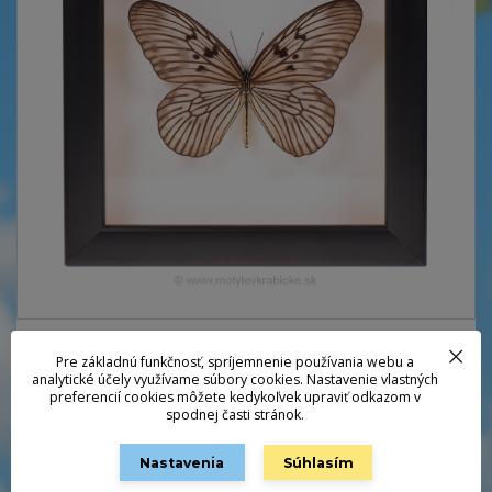
Pre základnú funkčnosť, spríjemnenie používania webu a
analytické účely využívame súbory cookies. Nastavenie vlastných
preferencií cookies môžete kedykoľvek upraviť odkazom v
spodnej časti stránok.
Nastavenia
Súhlasím
"Tree nymph" alebo stromová víla z pralesov IndonézieKrabička 20 x 20
cm, čierna
celý popis