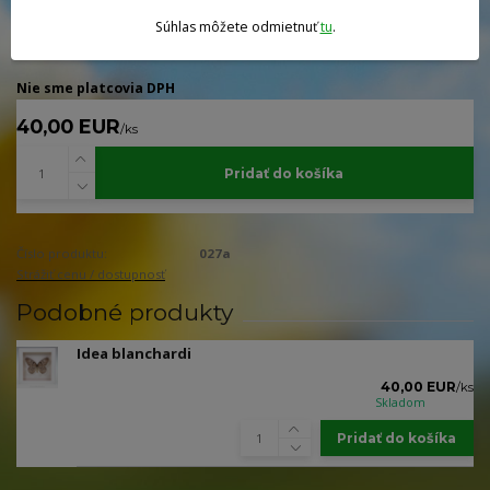
Súhlas môžete odmietnuť
tu
.
Dostupnosť
Skladom
Nie sme platcovia DPH
40,00 EUR
/
ks
Pridať do košíka
Číslo produktu:
027a
Strážiť cenu / dostupnosť
Podobné produkty
Idea blanchardi
40,00 EUR
/
ks
Skladom
Pridať do košíka