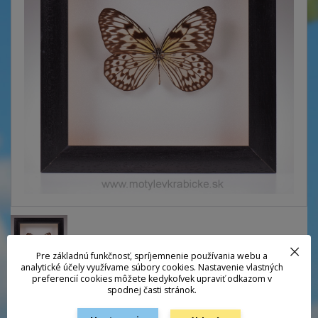
Pre základnú funkčnosť, spríjemnenie používania webu a
analytické účely využívame súbory cookies. Nastavenie vlastných
preferencií cookies môžete kedykoľvek upraviť odkazom v
spodnej časti stránok.
Motýľ z pralesov Juhovýchodnej ázie. Miestni ho volajú "Tree nymph" -
"Stromová víla", kvôli jeho vznášavému, neuponáhľaného letu v