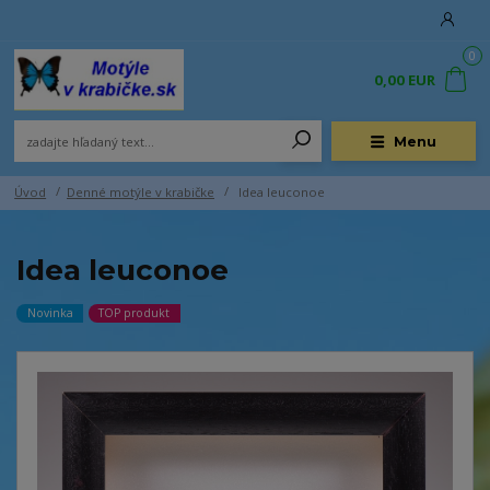
0
0,00 EUR
Menu
Úvod
Denné motýle v krabičke
Idea leuconoe
Idea leuconoe
Novinka
TOP produkt