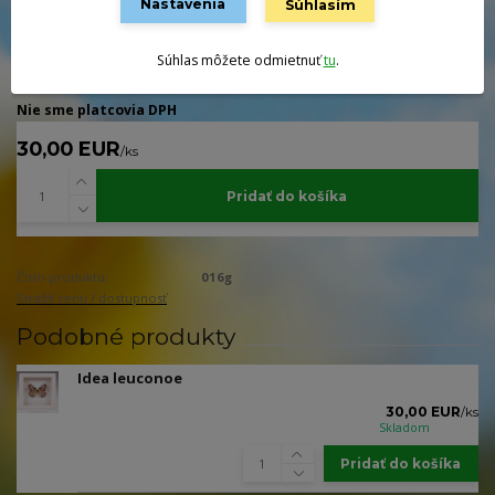
Nastavenia
Súhlasím
korunách stromov.Š20 x 20 cm, matná čierna
celý popis
Súhlas môžete odmietnuť
tu
.
Dostupnosť
Skladom
Nie sme platcovia DPH
30,00 EUR
/
ks
Pridať do košíka
Číslo produktu:
016g
Strážiť cenu / dostupnosť
Podobné produkty
Idea leuconoe
30,00 EUR
/
ks
Skladom
Pridať do košíka