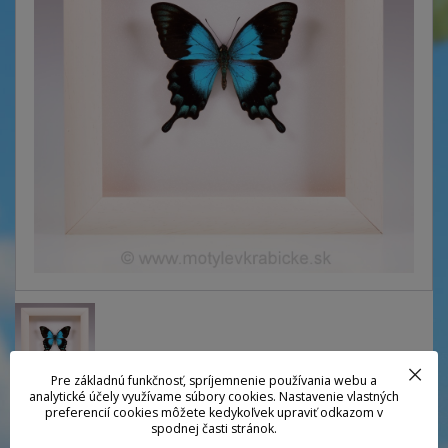
Pre základnú funkčnosť, spríjemnenie používania webu a
analytické účely využívame súbory cookies. Nastavenie vlastných
preferencií cookies môžete kedykoľvek upraviť odkazom v
Nádherný premenlivý vidlochvost z pralesov Juhovýchodnej ázie. Krídla
spodnej časti stránok.
menia farbu z modrej do zelenej odľa uhla dopadajúceho svetla.