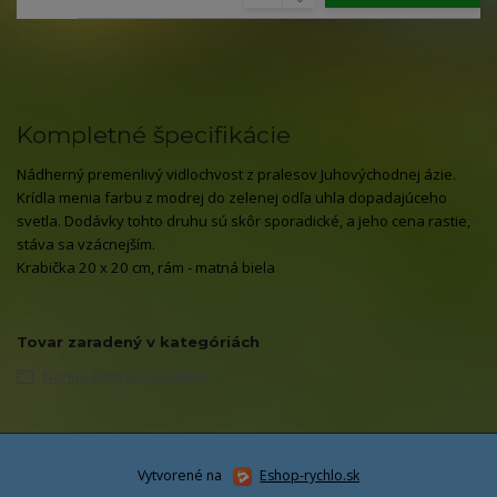
Kompletné špecifikácie
Nádherný premenlivý vidlochvost z pralesov Juhovýchodnej ázie.
Krídla menia farbu z modrej do zelenej odľa uhla dopadajúceho
svetla. Dodávky tohto druhu sú skôr sporadické, a jeho cena rastie,
stáva sa vzácnejším.
Krabička 20 x 20 cm, rám - matná biela
Tovar zaradený v kategóriách
Denné motýle v krabičke
Vytvorené na
Eshop-rychlo.sk