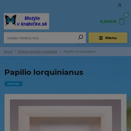
0
0,00 EUR
Menu
Úvod
Denné motýle v krabičke
Papilio lorquinianus
Papilio lorquinianus
Novinka