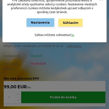
Pre základnú funkčnosť, spríjemnenie používania webu a
analytické účely využívame súbory cookies. Nastavenie vlastných
preferencií cookies môžete kedykoľvek upraviť odkazom v
spodnej časti stránok.
Nastavenia
Súhlasím
AKCIA!Nádherná veľká pakobylka z Indonézie. Rozmermi je to v ríši
hmyzu skutočný obor - dĺžka od konca zadočku po koniec tykadiel
Súhlas môžete odmietnuť
tu
.
dosahuje 20 centimetrov!Dodávame v krabičke 23 x 30 cm, mat
čierna.Podarilo sa nám importovať ešte zopár kusov tohto úchvatného
hmyzu, preto neváhajte, je možné že už sa ...
celý popis
Dostupnosť
Skladom
Cena pred
110,00 EUR
zľavou
Nie sme platcovia DPH
99,00 EUR
/
ks
Pridať do košíka