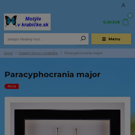
0
0,00 EUR
Menu
Úvod
Ostatný hmyz v krabičke
Paracyphocrania major
Paracyphocrania major
Akcia