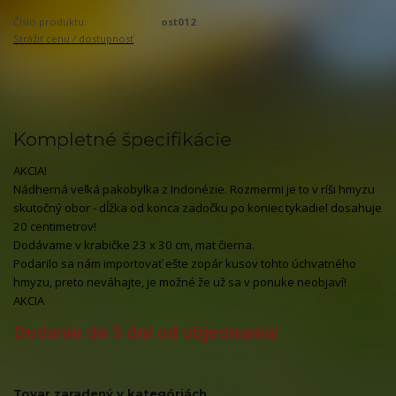
Číslo produktu:
ost012
Strážiť cenu / dostupnosť
Kompletné špecifikácie
AKCIA!
Nádherná veľká pakobylka z Indonézie. Rozmermi je to v ríši hmyzu
skutočný obor - dĺžka od konca zadočku po koniec tykadiel dosahuje
20 centimetrov!
Dodávame v krabičke 23 x 30 cm, mat čierna.
Podarilo sa nám importovať ešte zopár kusov tohto úchvatného
hmyzu, preto neváhajte, je možné že už sa v ponuke neobjaví!
AKCIA
Dodanie do 5 dní od objednania!
Tovar zaradený v kategóriách