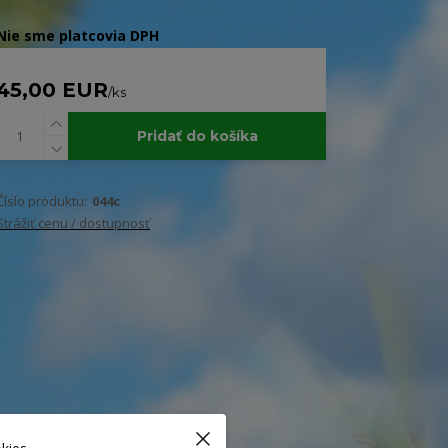
Nie sme platcovia DPH
45,00 EUR
/
ks
Pridať do košíka
Číslo produktu:
044c
Strážiť cenu / dostupnosť