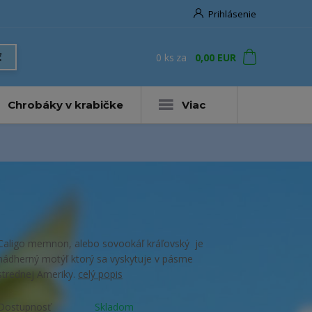
Prihlásenie
0
ks
za
0,00 EUR
ť
Chrobáky v krabičke
Viac
Caligo memnon, alebo sovookáľ kráľovský je
nádherný motýľ ktorý sa vyskytuje v pásme
strednej Ameriky.
celý popis
Dostupnosť
Skladom