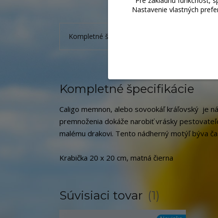
Pre základnú funkčnosť, s
Nastavenie vlastných prefe
Kompletné špecifikácie
Súvisiaci tovar
1
Kompletné špecifikácie
Caligo memnon, alebo sovookáľ kráľovský je ná
premnoženia dokáže narobiť vrásky pestovateľo
malému drakovi. Tento nádherný motýľ býva ča
Krabička 20 x 20 cm, matná čierna
Súvisiaci tovar
1