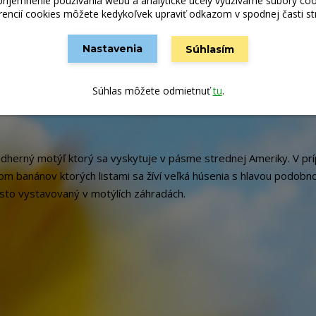
príjemnenie používania webu a analytické účely využívame súbory coo
rencií cookies môžete kedykoľvek upraviť odkazom v spodnej časti st
Nastavenia
Súhlasím
Súhlas môžete odmietnuť
tu
.
dherný motýľ ktorý sa vyskytuje v pásme strednej Ameriky. V pr
m banánov ktorých listami sa žíví veľká húsenia s hlavou podobn
sto vystavovaný v motýlích záhradách.