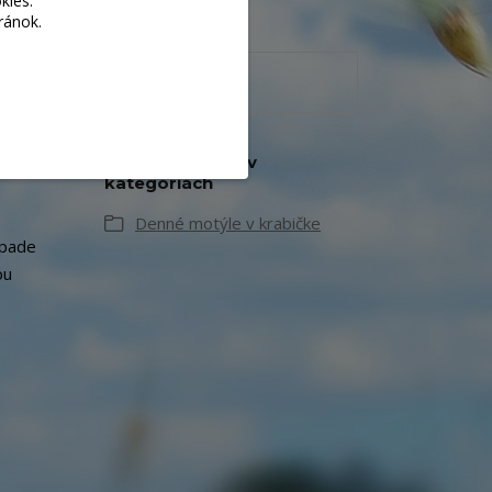
kies.
ránok.
Tovar zaradený v
kategóriách
Denné motýle v krabičke
ípade
ou