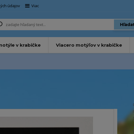
ých údajov
Viac
Hľada
otýle v krabičke
Viacero motýľov v krabičke