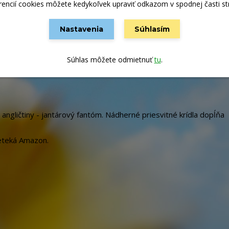
rencií cookies môžete kedykoľvek upraviť odkazom v spodnej časti st
Nastavenia
Súhlasím
Súhlas môžete odmietnuť
tu
.
angličtiny - jantárový fantóm. Nádherné priesvitné krídla dopĺňa
reteká Amazon.