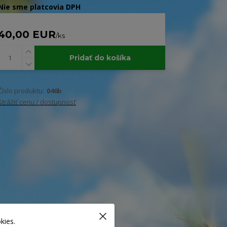
Nie sme platcovia DPH
40,00 EUR
/
ks
Pridať do košíka
Číslo produktu:
046b
Strážiť cenu / dostupnosť
kies.