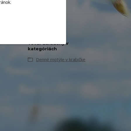
ránok.
Tovar zaradený v
kategóriách
Denné motýle v krabičke