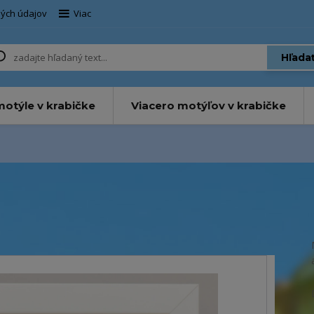
ých údajov
Viac
Hľada
otýle v krabičke
Viacero motýľov v krabičke