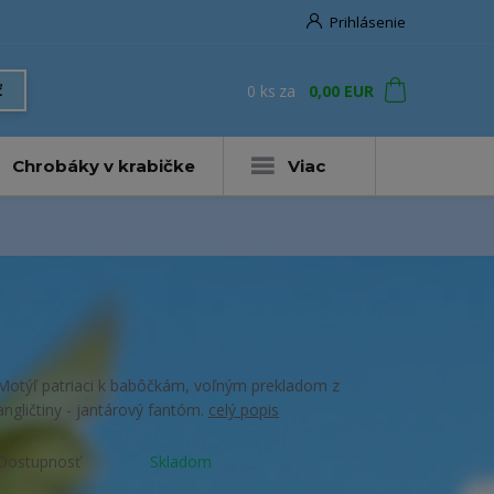
Prihlásenie
0
ks
za
0,00 EUR
ť
Chrobáky v krabičke
Viac
Motýľ patriaci k babôčkám, voľným prekladom z
angličtiny - jantárový fantóm.
celý popis
Dostupnosť
Skladom