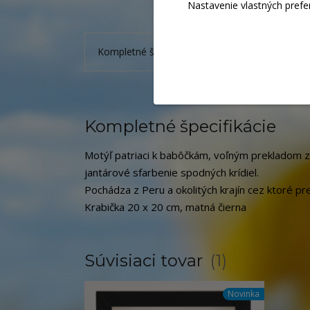
Nastavenie vlastných prefe
Kompletné špecifikácie
Súvisiaci tovar
1
Kompletné špecifikácie
Motýľ patriaci k babôčkám, voľným prekladom z 
jantárové sfarbenie spodných krídiel.
Pochádza z Peru a okolitých krajín cez ktoré p
Krabička 20 x 20 cm, matná čierna
Súvisiaci tovar
1
Novinka