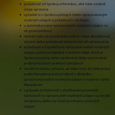
požadovať od Správcu informáciu, aké Vaše osobné
údaje spracúva
vyžiadať si u Správcu prístup k Vašim spracovávaným
osobným údajom a požadovať o ich kópiu
u automatizovane spracovaných osobných údajov na
ich prenositeľnosť
nechať Vaše spracovávané osobné údaje aktualizovať,
opraviť alebo požadovať obmedzenie ich spracovania
požadovať od spoločnosti vymazanie Vašich osobných
údajov, pokiaľ sa nejedná o osobné údaje, ktoré je
Správca povinný alebo oprávnený ďalej spracovávať
podľa príslušných právnych predpisov
na účinnú súdnu ochranu, ak máte za to, že Vaše práva
podľa Nariadenia boli porušené v dôsledku
spracovania Vašich osobných údajov v rozpore s týmto
Nariadením
v prípade pochybností o dodržiavaní povinností
súvisiacich so spracovaním osobných údajov sa obrátiť
na Správcu alebo na Úrad na ochranu osobných
údajov.