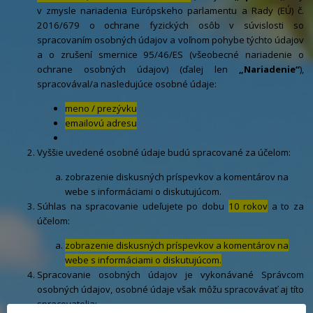
v zmysle nariadenia Európskeho parlamentu a Rady (EÚ) č.
2016/679 o ochrane fyzických osôb v súvislosti so
spracovaním osobných údajov a voľnom pohybe týchto údajov
a o zrušení smernice 95/46/ES (všeobecné nariadenie o
ochrane osobných údajov) (ďalej len
„Nariadenie“
),
spracovával/a nasledujúce osobné údaje:
meno / prezývku
emailovú adresu
Vyššie uvedené osobné údaje budú spracované za účelom:
zobrazenie diskusných príspevkov a komentárov na
webe s informáciami o diskutujúcom.
Súhlas na spracovanie udeľujete po dobu
10 rokov
a to za
účelom:
zobrazenie diskusných príspevkov a komentárov na
webe s informáciami o diskutujúcom.
Spracovanie osobných údajov je vykonávané Správcom
osobných údajov, osobné údaje však môžu spracovávať aj títo
spracovatelia: