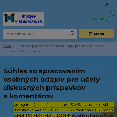
0
0,00 EUR
Menu
Úvod
Súhlas so spracovaním osobných údajov pre účely diskusných
príspevkov a komentárov
Súhlas so spracovaním
osobných údajov pre účely
diskusných príspevkov
a komentárov
Udeľujete týmto súhlas firme FOMEX s.r.o., so sídlom
Bratislavská 440-27-3 IČO 50251155, zapísaná v OS Trenčín,
oddiel SRO, vložka vložka 32853/R
(ďalej len
„Správca“
), aby